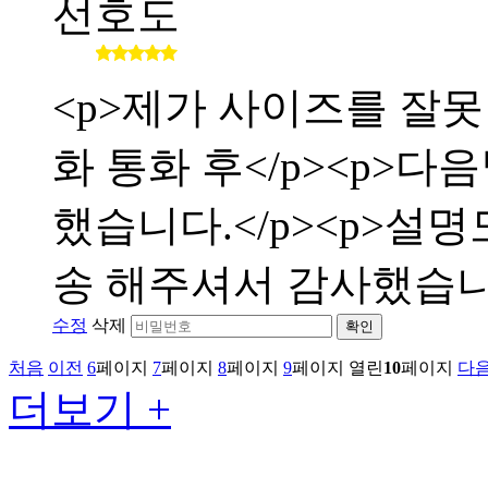
선호도
<p>제가 사이즈를 잘
화 통화 후</p><p>
했습니다.</p><p>설
송 해주셔서 감사했습니다</
수정
삭제
확인
처음
이전
6
페이지
7
페이지
8
페이지
9
페이지
열린
10
페이지
다
더보기 +