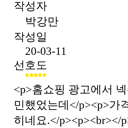
작성자
박강만
작성일
20-03-11
선호도
<p>홈쇼핑 광고에서 
민했었는데</p><p>가
히네요.</p><p><br></p