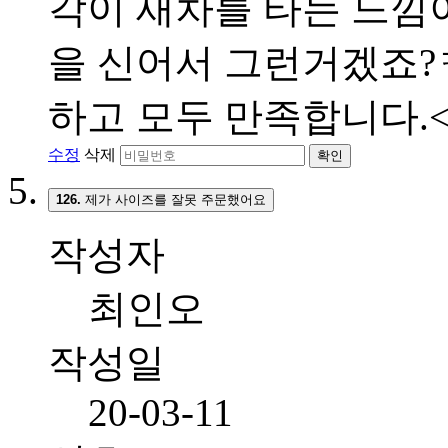
각이 새차를 타는 느낌이
을 신어서 그런거겠죠?ㅋ
하고 모두 만족합니다.<br
수정
삭제
확인
126.
제가 사이즈를 잘못 주문했어요
작성자
최인오
작성일
20-03-11