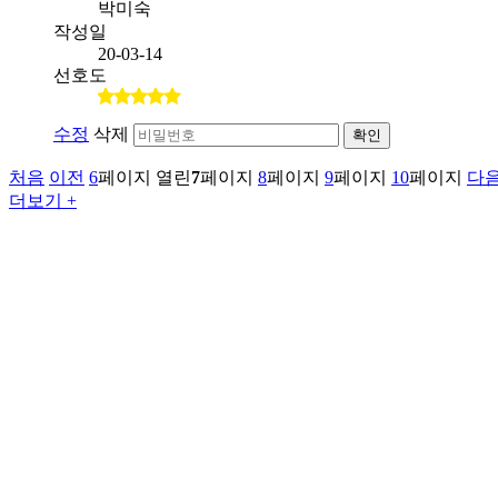
박미숙
작성일
20-03-14
선호도
수정
삭제
확인
처음
이전
6
페이지
열린
7
페이지
8
페이지
9
페이지
10
페이지
다
더보기 +