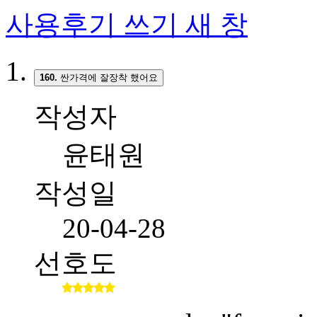
사용후기 쓰기
새 창
160.
싼가격에 잘장착 했어요
작성자
윤태원
작성일
20-04-28
선호도