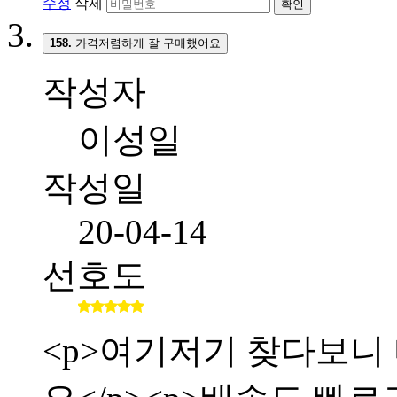
수정
삭제
확인
158.
가격저렴하게 잘 구매했어요
작성자
이성일
작성일
20-04-14
선호도
<p>여기저기 찾다보니