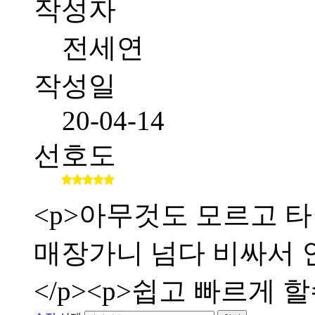
작성자
전세연
작성일
20-04-14
선호도
<p>아무것도 모르고 타
매장가니 넘다 비싸서 인
</p><p>쉽고 빠르게 할