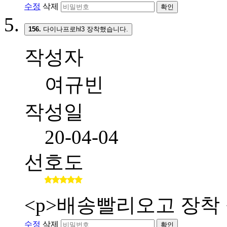
수정
삭제
확인
156.
다이나프로hl3 장착했습니다.
작성자
여규빈
작성일
20-04-04
선호도
<p>배송빨리오고 장착 
수정
삭제
확인