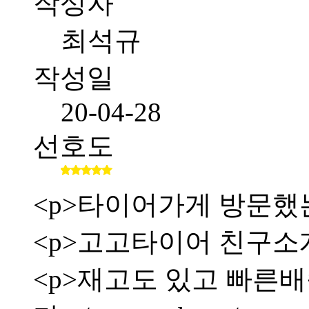
작성자
최석규
작성일
20-04-28
선호도
<p>타이어가게 방문했
<p>고고타이어 친구소
<p>재고도 있고 빠른