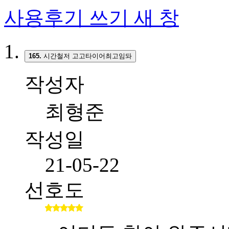
사용후기 쓰기
새 창
165.
시간철저 고고타이어최고임돠
작성자
최형준
작성일
21-05-22
선호도