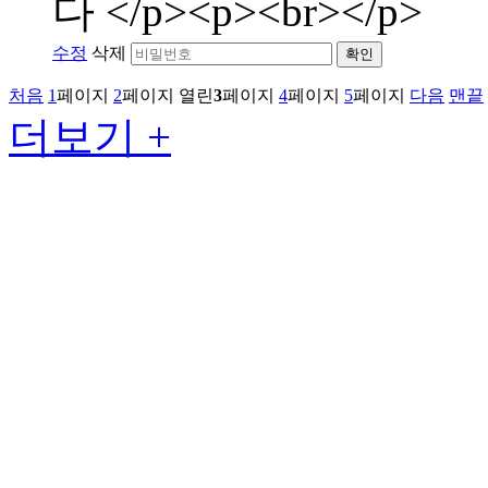
다 </p><p><br></p>
수정
삭제
확인
처음
1
페이지
2
페이지
열린
3
페이지
4
페이지
5
페이지
다음
맨끝
더보기 +