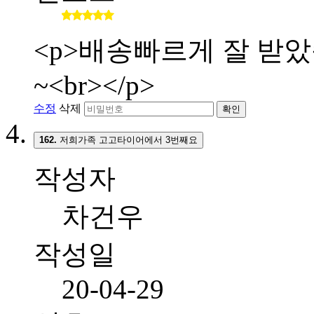
<p>배송빠르게 잘 받
~<br></p>
수정
삭제
확인
162.
저희가족 고고타이어에서 3번째요
작성자
차건우
작성일
20-04-29