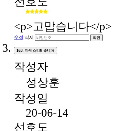
선호도
<p>고맙습니다</p>
수정
삭제
확인
163.
마제스티9 좋네요
작성자
성상훈
작성일
20-06-14
선호도