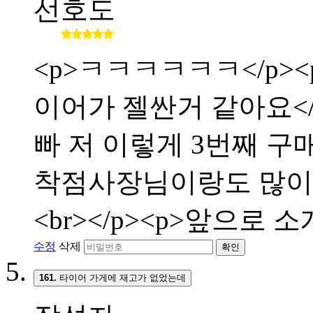
선호도
<p>ㅋㅋㅋㅋㅋㅋ</p><p
이어가 젤싼거 같아요</p>
빠 저 이렇게 3번째 구매합
착점사장님이랑도 많이 친해
<br></p><p>앞으로 
수정
삭제
확인
161.
타이어 가게에 재고가 없었는데