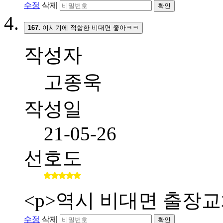
수정
삭제
확인
167.
이시기에 적합한 비대면 좋아ㅋㅋ
작성자
고종욱
작성일
21-05-26
선호도
<p>역시 비대면 출장교
수정
삭제
확인