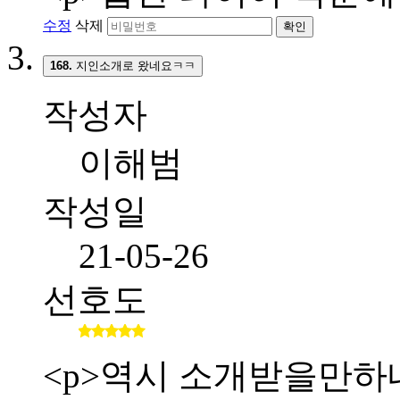
수정
삭제
확인
168.
지인소개로 왔네요ㅋㅋ
작성자
이해범
작성일
21-05-26
선호도
<p>역시 소개받을만하네