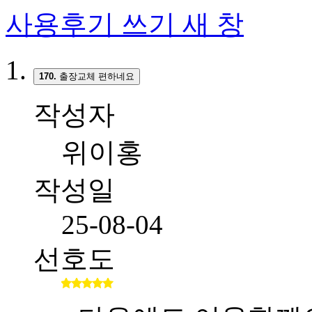
사용후기 쓰기
새 창
170.
출장교체 편하네요
작성자
위이홍
작성일
25-08-04
선호도