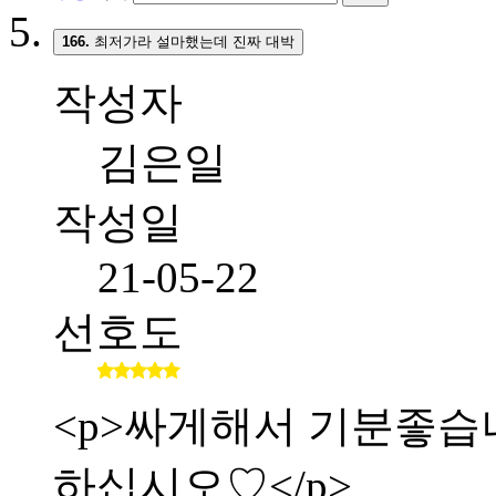
166.
최저가라 설마했는데 진짜 대박
작성자
김은일
작성일
21-05-22
선호도
<p>싸게해서 기분좋습니다.
하십시오♡</p>