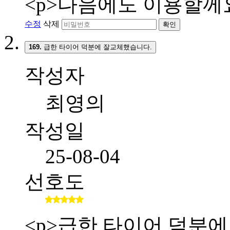
<p>다음에도 이용할께요
수정
삭제
확인
169.
급한 타이어 덕분에 잘교체했습니다.
작성자
최영의
작성일
25-08-04
선호도
<p>급한 타이어 덕분에