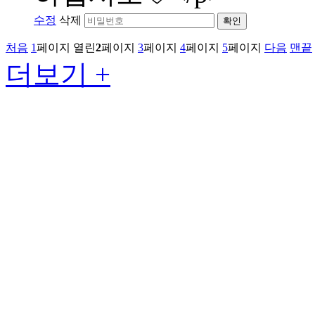
수정
삭제
확인
처음
1
페이지
열린
2
페이지
3
페이지
4
페이지
5
페이지
다음
맨끝
더보기 +