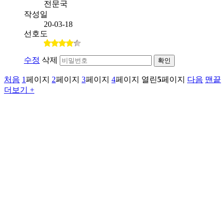
전문국
작성일
20-03-18
선호도
수정
삭제
확인
처음
1
페이지
2
페이지
3
페이지
4
페이지
열린
5
페이지
다음
맨끝
더보기 +