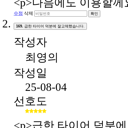
<p>다음에도 이용할께요
수정
삭제
확인
169.
급한 타이어 덕분에 잘교체했습니다.
작성자
최영의
작성일
25-08-04
선호도
<p>급한 타이어 덕분에