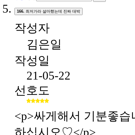
166.
최저가라 설마했는데 진짜 대박
작성자
김은일
작성일
21-05-22
선호도
<p>싸게해서 기분좋습니다.
하십시오♡</p>