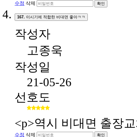
수정
삭제
확인
167.
이시기에 적합한 비대면 좋아ㅋㅋ
작성자
고종욱
작성일
21-05-26
선호도
<p>역시 비대면 출장교
수정
삭제
확인