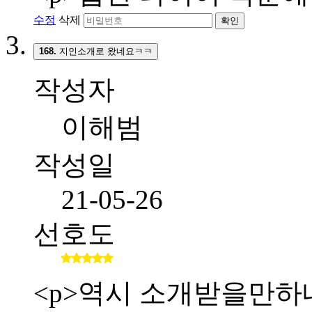
수정
삭제
확인
168.
지인소개로 왔네요ㅋㅋ
작성자
이해범
작성일
21-05-26
선호도
<p>역시 소개받을만하네