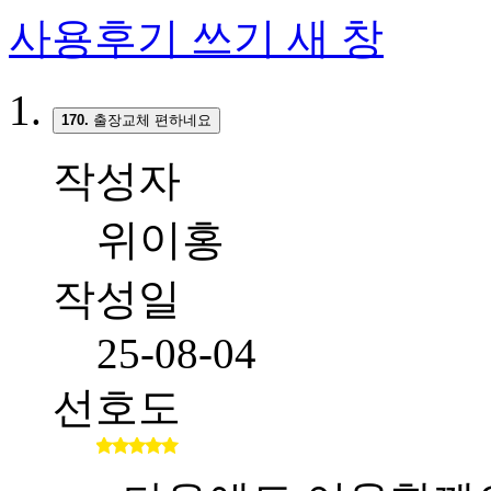
사용후기 쓰기
새 창
170.
출장교체 편하네요
작성자
위이홍
작성일
25-08-04
선호도