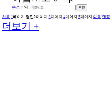
수정
삭제
확인
처음
1
페이지
열린
2
페이지
3
페이지
4
페이지
5
페이지
다음
맨끝
더보기 +