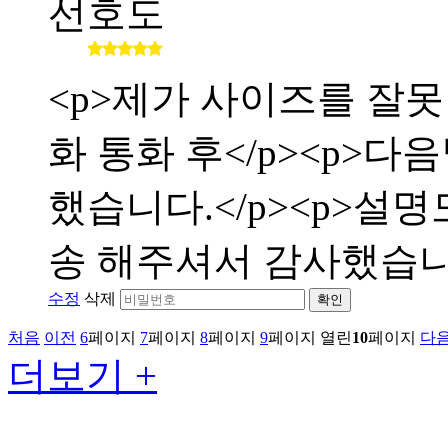
선호도
<p>제가 사이즈를 잘
화 통화 후</p><p>
했습니다.</p><p>설
송 해주셔서 감사했습니다</
수정
삭제
확인
처음
이전
6
페이지
7
페이지
8
페이지
9
페이지
열린
10
페이지
다
더보기 +