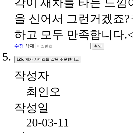
각이 새차를 타는 느낌이
을 신어서 그런거겠죠?ㅋ
하고 모두 만족합니다.<br
수정
삭제
확인
126.
제가 사이즈를 잘못 주문했어요
작성자
최인오
작성일
20-03-11