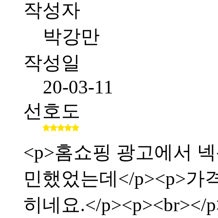
작성자
박강만
작성일
20-03-11
선호도
<p>홈쇼핑 광고에서 
민했었는데</p><p>가
히네요.</p><p><br></p