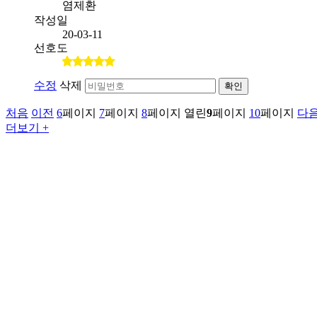
염제환
작성일
20-03-11
선호도
수정
삭제
확인
처음
이전
6
페이지
7
페이지
8
페이지
열린
9
페이지
10
페이지
다
더보기 +