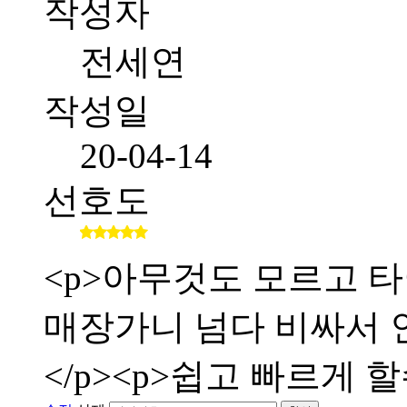
작성자
전세연
작성일
20-04-14
선호도
<p>아무것도 모르고 타
매장가니 넘다 비싸서 인
</p><p>쉽고 빠르게 할