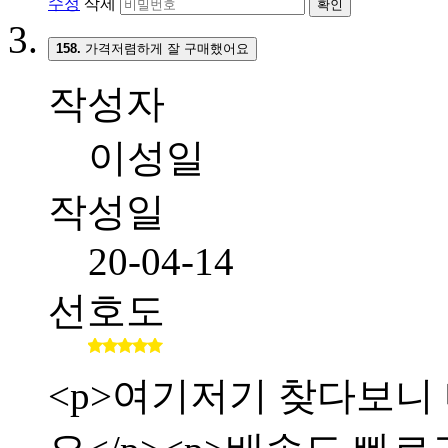
수정
삭제
확인
158.
가격저렴하게 잘 구매했어요
작성자
이성일
작성일
20-04-14
선호도
<p>여기저기 찾다보니