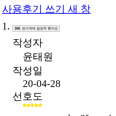
사용후기 쓰기
새 창
160.
싼가격에 잘장착 했어요
작성자
윤태원
작성일
20-04-28
선호도