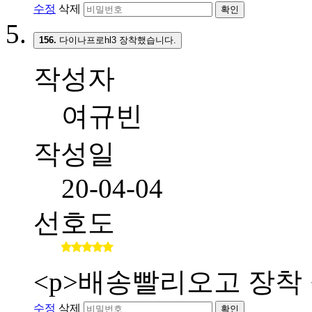
수정
삭제
확인
156.
다이나프로hl3 장착했습니다.
작성자
여규빈
작성일
20-04-04
선호도
<p>배송빨리오고 장착 
수정
삭제
확인