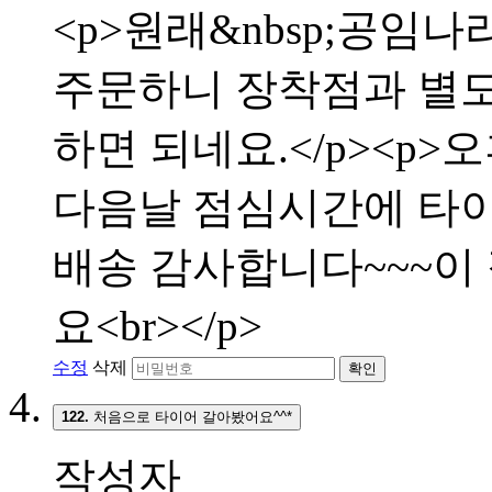
<p>원래&nbsp;공임나
주문하니 장착점과 별
하면 되네요.</p><p>
다음날 점심시간에 타이어
배송 감사합니다~~~이
요<br></p>
수정
삭제
확인
122.
처음으로 타이어 갈아봤어요^^*
작성자