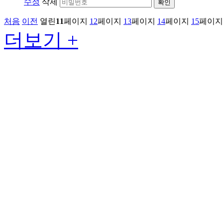
수정
삭제
확인
처음
이전
열린
11
페이지
12
페이지
13
페이지
14
페이지
15
페이지
더보기 +