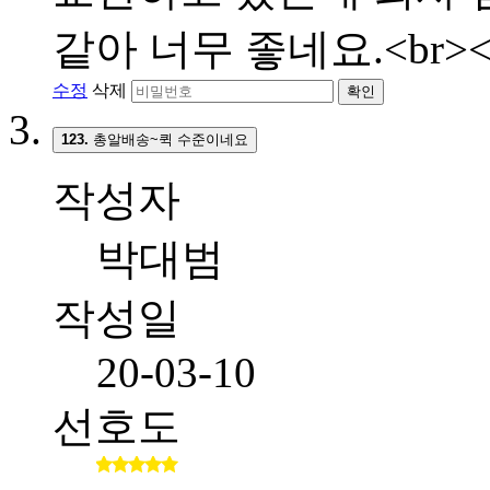
같아 너무 좋네요.<br><
수정
삭제
확인
123.
총알배송~퀵 수준이네요
작성자
박대범
작성일
20-03-10
선호도