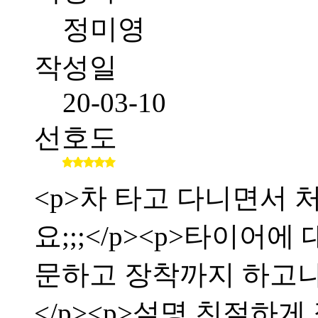
정미영
작성일
20-03-10
선호도
<p>차 타고 다니면서
요;;;</p><p>타이어
문하고 장착까지 하고
</p><p>설명 친절하게