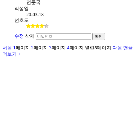
전문국
작성일
20-03-18
선호도
수정
삭제
확인
처음
1
페이지
2
페이지
3
페이지
4
페이지
열린
5
페이지
다음
맨끝
더보기 +