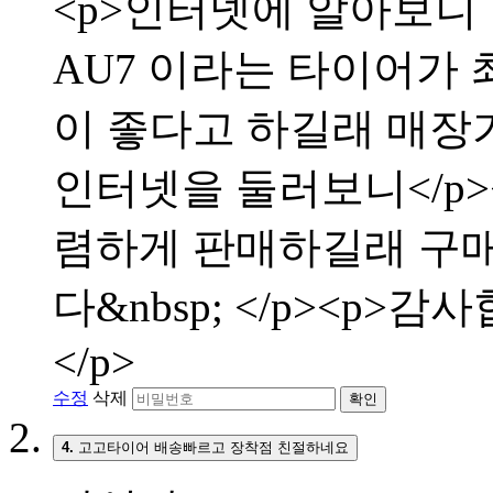
<p>인터넷에 알아보니
AU7 이라는 타이어가 
이 좋다고 하길래 매장
인터넷을 둘러보니</p
렴하게 판매하길래 구매
다&nbsp; </p><p>
</p>
수정
삭제
확인
4.
고고타이어 배송빠르고 장착점 친절하네요