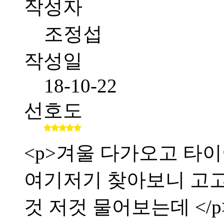
작성자
조정섭
작성일
18-10-22
선호도
<p>겨울 다가오고 타이
여기저기 찾아보니 고
것 저것 물어보는데 </