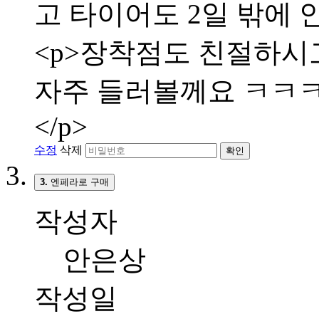
고 타이어도 2일 밖에 
<p>장착점도 친절하시고
자주 들러볼께요 ㅋㅋㅋㅋ
</p>
수정
삭제
확인
3.
엔페라로 구매
작성자
안은상
작성일