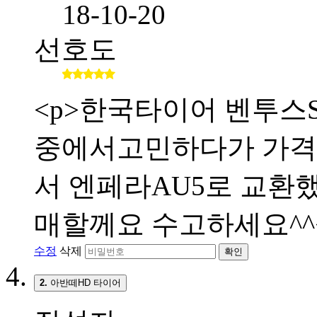
18-10-20
선호도
<p>한국타이어 벤투스S
중에서고민하다가 가격
서 엔페라AU5로 교환했
매할께요 수고하세요^^<
수정
삭제
확인
2.
아반떼HD 타이어