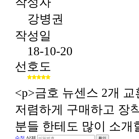
작성자
강병권
작성일
18-10-20
선호도
<p>금호 뉴센스 2개
저렴하게 구매하고 장
분들 한테도 많이 소개할
수정
삭제
확인