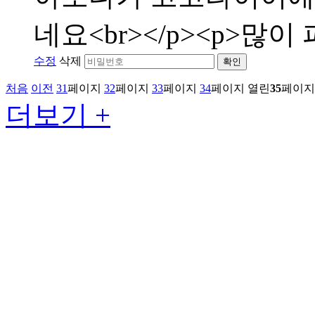
네요<br></p><p>많이 
수정
삭제
확인
처음
이전
31
페이지
32
페이지
33
페이지
34
페이지
열린
35
페이지
더보기 +