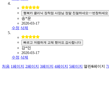
행복카 클리닉 장착점 사장님 정말 친절하네요~~번창하세요
송*운
2020-03-17
수정
삭제
빠르고 저렴하게 교체 했어요.감사합니다
강*민
2020-03-17
수정
삭제
처음
1
페이지
2
페이지
3
페이지
4
페이지
5
페이지
열린
6
페이지
7