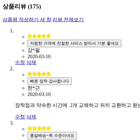
상품리뷰 (
175
)
상품평 작성하기
새 창
리뷰 전체보기
저렴한 가격에 친절한 서비스 받아서 기분 좋네요
강*필
2020-03-10
수정
삭제
빠른 장착 감사합니다
한*근
2020-03-10
장착점과 약속한 시간에 2개 교체하고 위치 교환하고 왔는
수정
삭제
총알배송~퀵 수준이네요