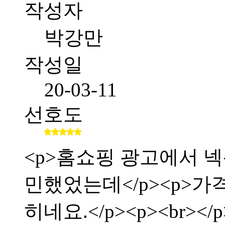
작성자
박강만
작성일
20-03-11
선호도
<p>홈쇼핑 광고에서 
민했었는데</p><p>가
히네요.</p><p><br></p