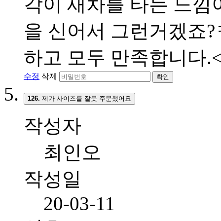
각이 새차를 타는 느낌이
을 신어서 그런거겠죠?ㅋ
하고 모두 만족합니다.<br
수정
삭제
확인
126.
제가 사이즈를 잘못 주문했어요
작성자
최인오
작성일
20-03-11