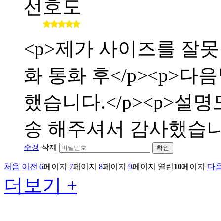
선호도
<p>제가 사이즈를 잘
화 통화 후</p><p>
했습니다.</p><p>설
송 해주셔서 감사했습니다</
수정
삭제
확인
처음
이전
6
페이지
7
페이지
8
페이지
9
페이지
열린
10
페이지
다
더보기 +