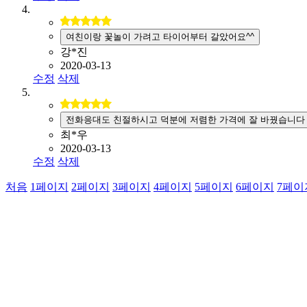
여친이랑 꽃놀이 가려고 타이어부터 갈았어요^^
강*진
2020-03-13
수정
삭제
전화응대도 친절하시고 덕분에 저렴한 가격에 잘 바꿨습니다
최*우
2020-03-13
수정
삭제
처음
1
페이지
2
페이지
3
페이지
4
페이지
5
페이지
6
페이지
7
페이