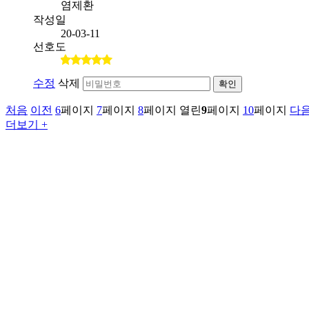
염제환
작성일
20-03-11
선호도
수정
삭제
확인
처음
이전
6
페이지
7
페이지
8
페이지
열린
9
페이지
10
페이지
다
더보기 +