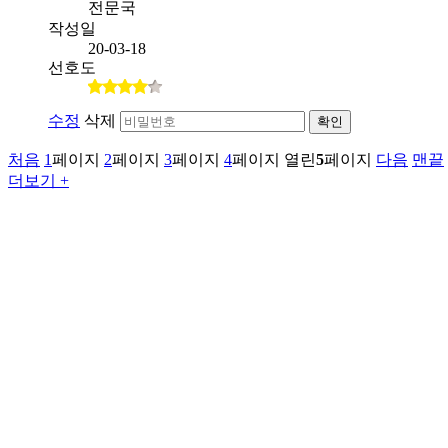
전문국
작성일
20-03-18
선호도
수정
삭제
확인
처음
1
페이지
2
페이지
3
페이지
4
페이지
열린
5
페이지
다음
맨끝
더보기 +