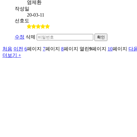
염제환
작성일
20-03-11
선호도
수정
삭제
확인
처음
이전
6
페이지
7
페이지
8
페이지
열린
9
페이지
10
페이지
다
더보기 +