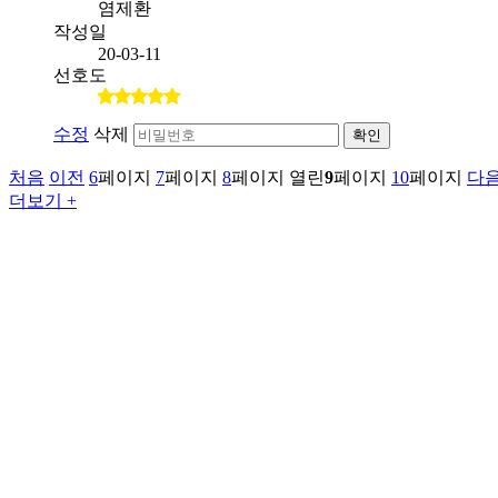
염제환
작성일
20-03-11
선호도
수정
삭제
확인
처음
이전
6
페이지
7
페이지
8
페이지
열린
9
페이지
10
페이지
다
더보기 +