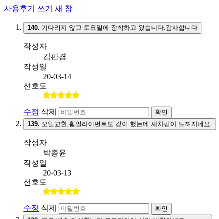
사용후기 쓰기
새 창
140.
기다리지 않고 토요일에 장착하고 왔습니다.감사합니다
작성자
김판겸
작성일
20-03-14
선호도
수정
삭제
확인
139.
오일교환,휠얼라이먼트도 같이 했는데 새차같이 느껴지네요.
작성자
박종윤
작성일
20-03-13
선호도
수정
삭제
확인