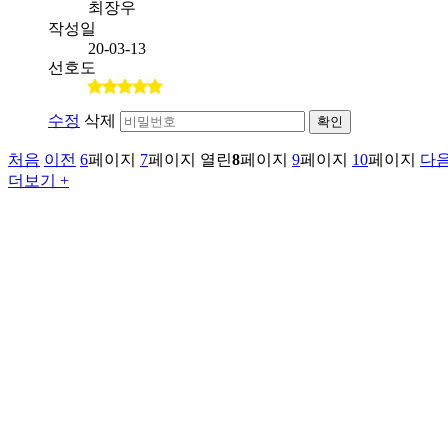
최장우
작성일
20-03-13
선호도
수정
삭제
확인
처음
이전
6
페이지
7
페이지
열린
8
페이지
9
페이지
10
페이지
다
더보기 +