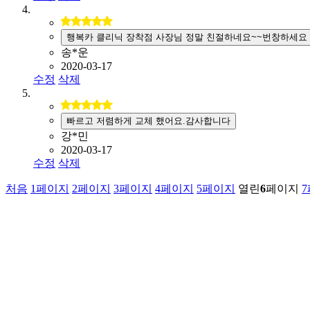
행복카 클리닉 장착점 사장님 정말 친절하네요~~번창하세요
송*운
2020-03-17
수정
삭제
빠르고 저렴하게 교체 했어요.감사합니다
강*민
2020-03-17
수정
삭제
처음
1
페이지
2
페이지
3
페이지
4
페이지
5
페이지
열린
6
페이지
7