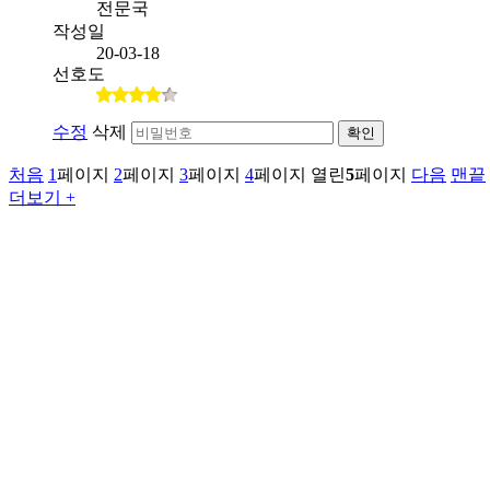
전문국
작성일
20-03-18
선호도
수정
삭제
확인
처음
1
페이지
2
페이지
3
페이지
4
페이지
열린
5
페이지
다음
맨끝
더보기 +