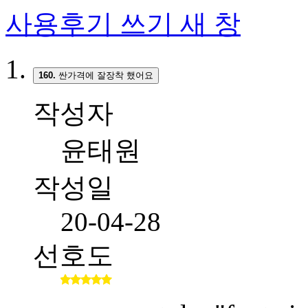
사용후기 쓰기
새 창
160.
싼가격에 잘장착 했어요
작성자
윤태원
작성일
20-04-28
선호도