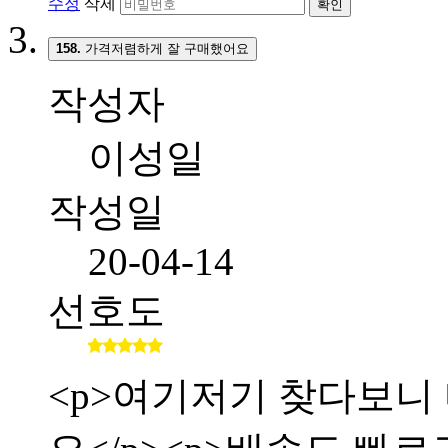
수정
삭제
확인
158.
가격저렴하게 잘 구매했어요
작성자
이성일
작성일
20-04-14
선호도
<p>여기저기 찾다보니