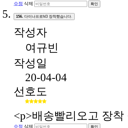
수정
삭제
확인
156.
다이나프로hl3 장착했습니다.
작성자
여규빈
작성일
20-04-04
선호도
<p>배송빨리오고 장착 
수정
삭제
확인