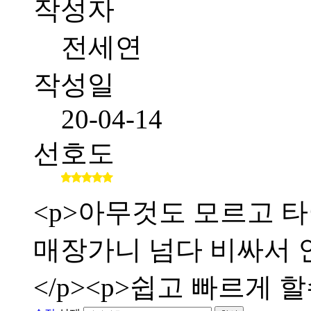
작성자
전세연
작성일
20-04-14
선호도
<p>아무것도 모르고 타
매장가니 넘다 비싸서 인
</p><p>쉽고 빠르게 할