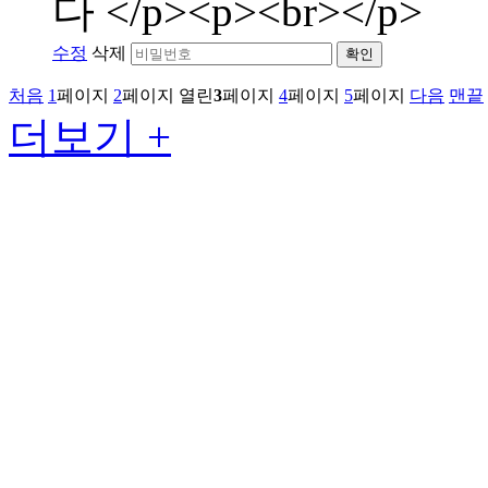
다 </p><p><br></p>
수정
삭제
확인
처음
1
페이지
2
페이지
열린
3
페이지
4
페이지
5
페이지
다음
맨끝
더보기 +