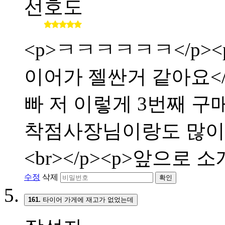
선호도
<p>ㅋㅋㅋㅋㅋㅋ</p><p
이어가 젤싼거 같아요</p>
빠 저 이렇게 3번째 구매합
착점사장님이랑도 많이 친해
<br></p><p>앞으로 
수정
삭제
확인
161.
타이어 가게에 재고가 없었는데