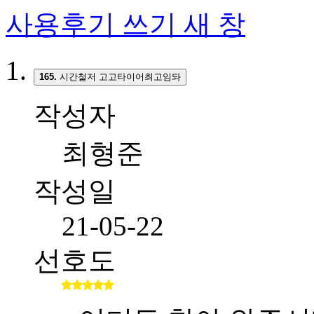
사용후기 쓰기
새 창
165.
시간철저 고고타이어최고임돠
작성자
최형준
작성일
21-05-22
선호도