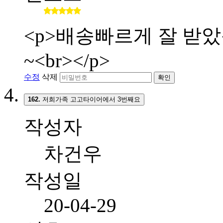
<p>배송빠르게 잘 받
~<br></p>
수정
삭제
확인
162.
저희가족 고고타이어에서 3번째요
작성자
차건우
작성일
20-04-29