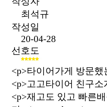
작성자
최석규
작성일
20-04-28
선호도
<p>타이어가게 방문했
<p>고고타이어 친구소
<p>재고도 있고 빠른