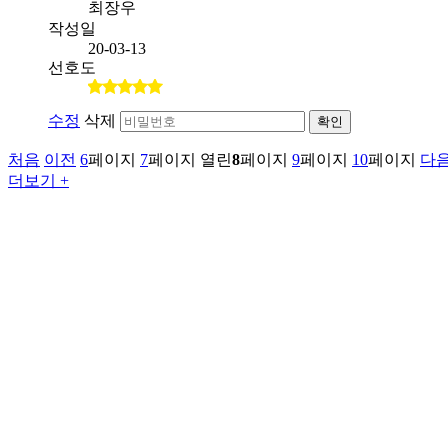
최장우
작성일
20-03-13
선호도
수정
삭제
확인
처음
이전
6
페이지
7
페이지
열린
8
페이지
9
페이지
10
페이지
다
더보기 +