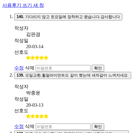
사용후기 쓰기
새 창
140.
기다리지 않고 토요일에 장착하고 왔습니다.감사합니다
작성자
김판겸
작성일
20-03-14
선호도
수정
삭제
확인
139.
오일교환,휠얼라이먼트도 같이 했는데 새차같이 느껴지네요.
작성자
박종윤
작성일
20-03-13
선호도
수정
삭제
확인