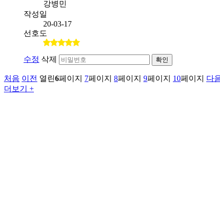
강병민
작성일
20-03-17
선호도
수정
삭제
확인
처음
이전
열린
6
페이지
7
페이지
8
페이지
9
페이지
10
페이지
다
더보기 +