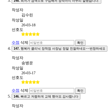
148.
최저가 검색으로 구입해서 장착까지 마무리 잘했습니다.
작성자
김수린
작성일
20-03-18
선호도
수정
삭제
확인
147.
행복카 클리닉 장착점 사장님 정말 친절하네요~~번창하세요
작성자
송병운
작성일
20-03-17
선호도
수정
삭제
확인
146.
빠르고 저렴하게 교체 했어요.감사합니다
작성자