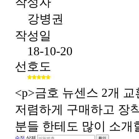
작성자
강병권
작성일
18-10-20
선호도
<p>금호 뉴센스 2개
저렴하게 구매하고 장
분들 한테도 많이 소개할
수정
삭제
확인