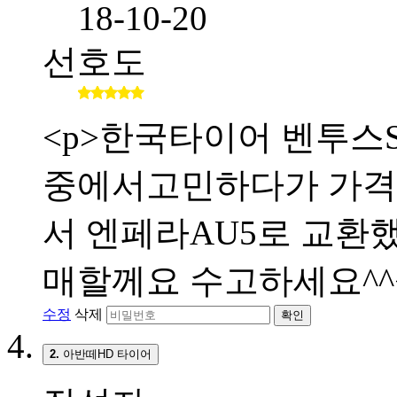
18-10-20
선호도
<p>한국타이어 벤투스S
중에서고민하다가 가격
서 엔페라AU5로 교환했
매할께요 수고하세요^^<
수정
삭제
확인
2.
아반떼HD 타이어