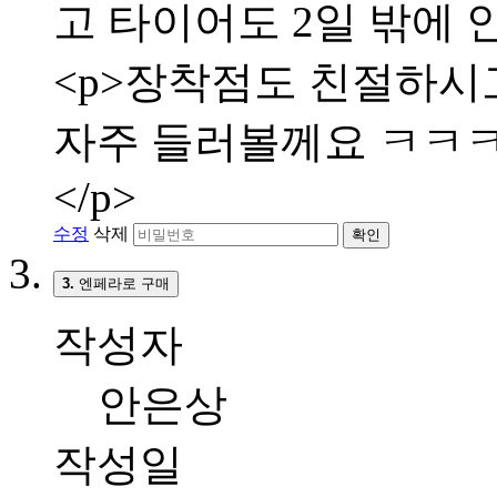
고 타이어도 2일 밖에 
<p>장착점도 친절하시고
자주 들러볼께요 ㅋㅋㅋㅋ
</p>
수정
삭제
확인
3.
엔페라로 구매
작성자
안은상
작성일