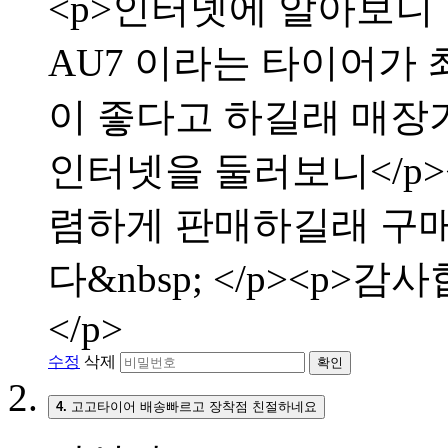
<p>인터넷에 알아보니
AU7 이라는 타이어가 
이 좋다고 하길래 매장
인터넷을 둘러보니</p
렴하게 판매하길래 구매
다&nbsp; </p><p>
</p>
수정
삭제
확인
4.
고고타이어 배송빠르고 장착점 친절하네요