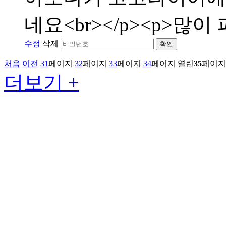
네요<br></p><p>많이 
수정
삭제
확인
처음
이전
31
페이지
32
페이지
33
페이지
34
페이지
열린
35
페이지
더보기 +