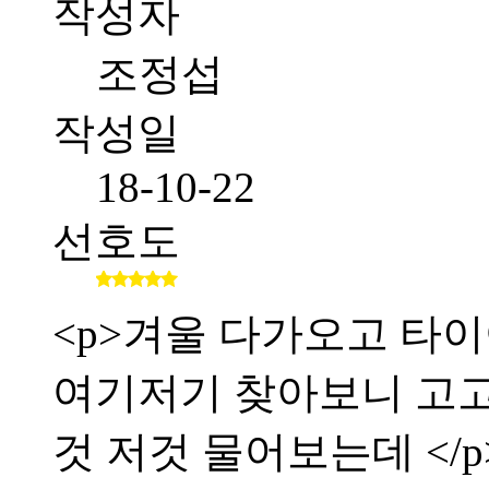
작성자
조정섭
작성일
18-10-22
선호도
<p>겨울 다가오고 타이
여기저기 찾아보니 고
것 저것 물어보는데 </