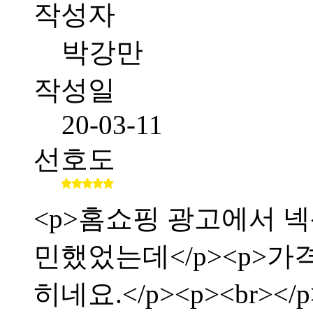
작성자
박강만
작성일
20-03-11
선호도
<p>홈쇼핑 광고에서 
민했었는데</p><p>가
히네요.</p><p><br></p