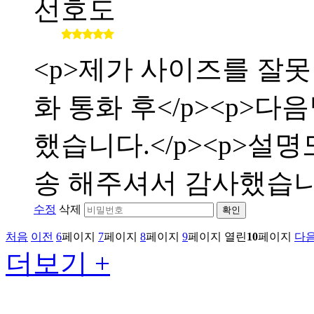
선호도
<p>제가 사이즈를 잘
화 통화 후</p><p>
했습니다.</p><p>설
송 해주셔서 감사했습니다</
수정
삭제
확인
처음
이전
6
페이지
7
페이지
8
페이지
9
페이지
열린
10
페이지
다
더보기 +