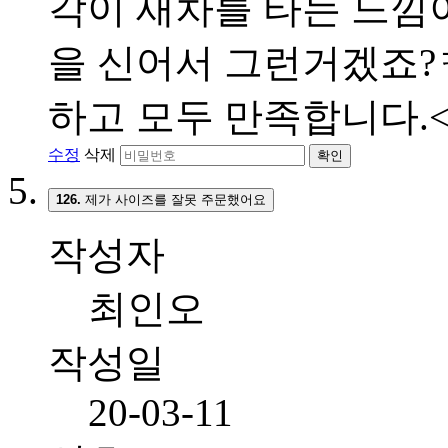
각이 새차를 타는 느낌이
을 신어서 그런거겠죠?ㅋ
하고 모두 만족합니다.<br
수정
삭제
확인
126.
제가 사이즈를 잘못 주문했어요
작성자
최인오
작성일
20-03-11