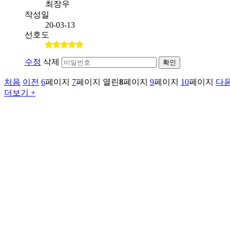
최장우
작성일
20-03-13
선호도
수정
삭제
확인
처음
이전
6
페이지
7
페이지
열린
8
페이지
9
페이지
10
페이지
다
더보기 +