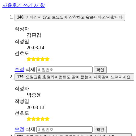
사용후기 쓰기
새 창
140.
기다리지 않고 토요일에 장착하고 왔습니다.감사합니다
작성자
김판겸
작성일
20-03-14
선호도
수정
삭제
확인
139.
오일교환,휠얼라이먼트도 같이 했는데 새차같이 느껴지네요.
작성자
박종윤
작성일
20-03-13
선호도
수정
삭제
확인