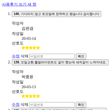
사용후기 쓰기
새 창
140.
기다리지 않고 토요일에 장착하고 왔습니다.감사합니다
작성자
김판겸
작성일
20-03-14
선호도
수정
삭제
확인
139.
오일교환,휠얼라이먼트도 같이 했는데 새차같이 느껴지네요.
작성자
박종윤
작성일
20-03-13
선호도
수정
삭제
확인