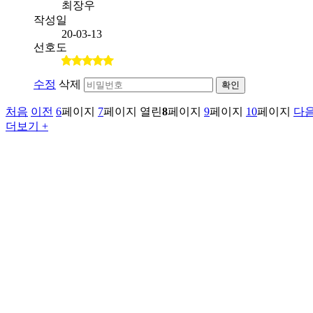
최장우
작성일
20-03-13
선호도
수정
삭제
확인
처음
이전
6
페이지
7
페이지
열린
8
페이지
9
페이지
10
페이지
다
더보기 +