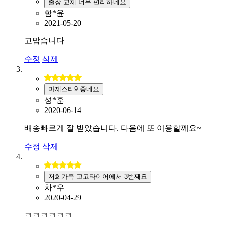
출장 교체 너무 편리하네요
함*윤
2021-05-20
고맙습니다
수정
삭제
마제스티9 좋네요
성*훈
2020-06-14
배송빠르게 잘 받았습니다. 다음에 또 이용할께요~
수정
삭제
저희가족 고고타이어에서 3번째요
차*우
2020-04-29
ㅋㅋㅋㅋㅋㅋ