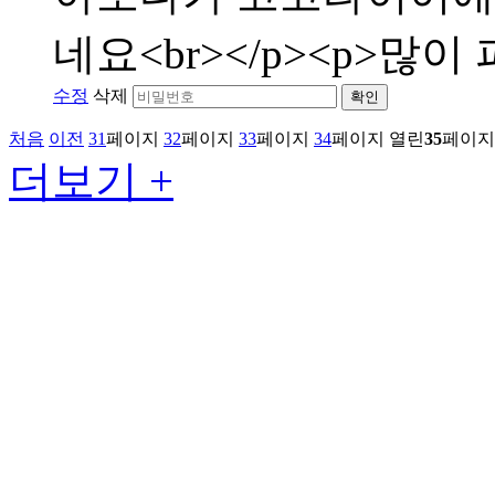
네요<br></p><p>많이 
수정
삭제
확인
처음
이전
31
페이지
32
페이지
33
페이지
34
페이지
열린
35
페이지
더보기 +