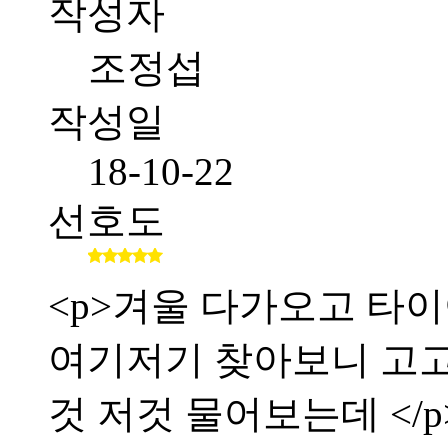
작성자
조정섭
작성일
18-10-22
선호도
<p>겨울 다가오고 타이
여기저기 찾아보니 고
것 저것 물어보는데 </