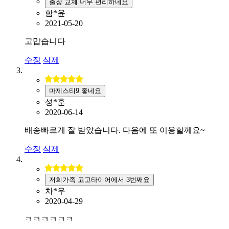
출장 교체 너무 편리하네요
함*윤
2021-05-20
고맙습니다
수정
삭제
마제스티9 좋네요
성*훈
2020-06-14
배송빠르게 잘 받았습니다. 다음에 또 이용할께요~
수정
삭제
저희가족 고고타이어에서 3번째요
차*우
2020-04-29
ㅋㅋㅋㅋㅋㅋ