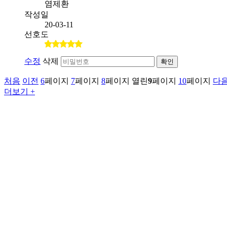
염제환
작성일
20-03-11
선호도
수정
삭제
확인
처음
이전
6
페이지
7
페이지
8
페이지
열린
9
페이지
10
페이지
다
더보기 +