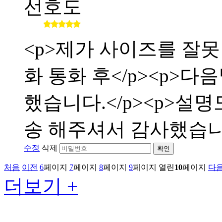
선호도
<p>제가 사이즈를 잘
화 통화 후</p><p>
했습니다.</p><p>설
송 해주셔서 감사했습니다</
수정
삭제
확인
처음
이전
6
페이지
7
페이지
8
페이지
9
페이지
열린
10
페이지
다
더보기 +