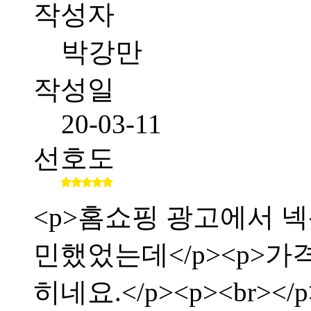
작성자
박강만
작성일
20-03-11
선호도
<p>홈쇼핑 광고에서 
민했었는데</p><p>가
히네요.</p><p><br></p