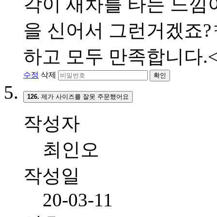
각이 새차를 타는 느낌이
을 신어서 그런거겠죠?ㅋ
하고 모두 만족합니다.<br
수정
삭제
확인
126.
제가 사이즈를 잘못 주문했어요
작성자
최인오
작성일
20-03-11