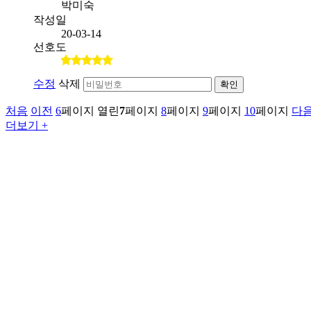
박미숙
작성일
20-03-14
선호도
수정
삭제
확인
처음
이전
6
페이지
열린
7
페이지
8
페이지
9
페이지
10
페이지
다
더보기 +