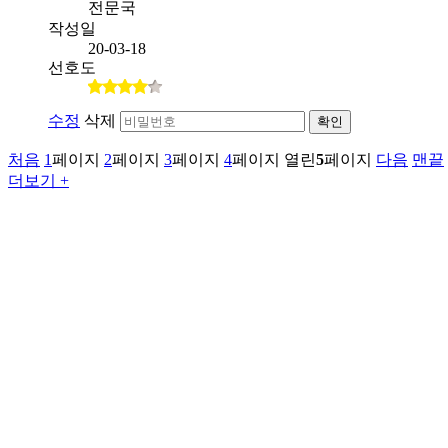
전문국
작성일
20-03-18
선호도
수정
삭제
확인
처음
1
페이지
2
페이지
3
페이지
4
페이지
열린
5
페이지
다음
맨끝
더보기 +