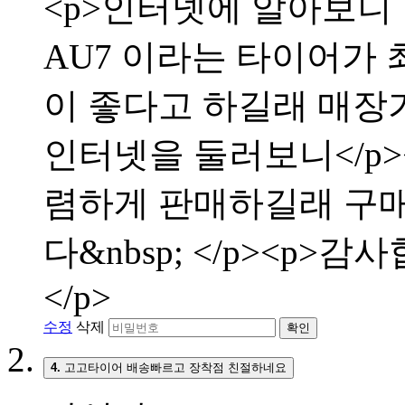
<p>인터넷에 알아보니
AU7 이라는 타이어가 
이 좋다고 하길래 매장
인터넷을 둘러보니</p
렴하게 판매하길래 구매
다&nbsp; </p><p>
</p>
수정
삭제
확인
4.
고고타이어 배송빠르고 장착점 친절하네요