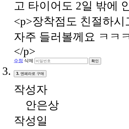
고 타이어도 2일 밖에 
<p>장착점도 친절하시고
자주 들러볼께요 ㅋㅋㅋㅋ
</p>
수정
삭제
확인
3.
엔페라로 구매
작성자
안은상
작성일