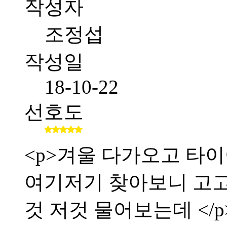
작성자
조정섭
작성일
18-10-22
선호도
<p>겨울 다가오고 타이
여기저기 찾아보니 고
것 저것 물어보는데 </