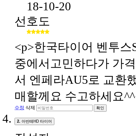
18-10-20
선호도
<p>한국타이어 벤투스S
중에서고민하다가 가격
서 엔페라AU5로 교환했
매할께요 수고하세요^^<
수정
삭제
확인
2.
아반떼HD 타이어