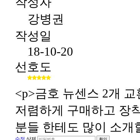
작성자
강병권
작성일
18-10-20
선호도
<p>금호 뉴센스 2개
저렴하게 구매하고 장
분들 한테도 많이 소개할
수정
삭제
확인