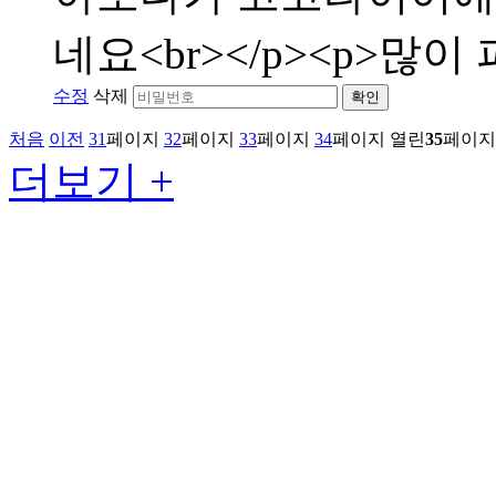
네요<br></p><p>많이 
수정
삭제
확인
처음
이전
31
페이지
32
페이지
33
페이지
34
페이지
열린
35
페이지
더보기 +