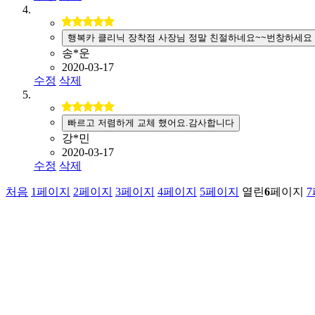
행복카 클리닉 장착점 사장님 정말 친절하네요~~번창하세요
송*운
2020-03-17
수정
삭제
빠르고 저렴하게 교체 했어요.감사합니다
강*민
2020-03-17
수정
삭제
처음
1
페이지
2
페이지
3
페이지
4
페이지
5
페이지
열린
6
페이지
7