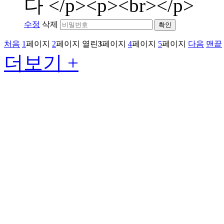
다 </p><p><br></p>
수정
삭제
확인
처음
1
페이지
2
페이지
열린
3
페이지
4
페이지
5
페이지
다음
맨끝
더보기 +