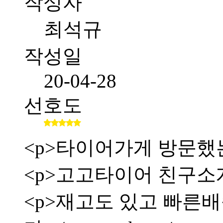
작성자
최석규
작성일
20-04-28
선호도
<p>타이어가게 방문했
<p>고고타이어 친구소
<p>재고도 있고 빠른