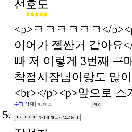
선호도
<p>ㅋㅋㅋㅋㅋㅋ</p><p
이어가 젤싼거 같아요</p>
빠 저 이렇게 3번째 구매합
착점사장님이랑도 많이 친해
<br></p><p>앞으로 
수정
삭제
확인
161.
타이어 가게에 재고가 없었는데