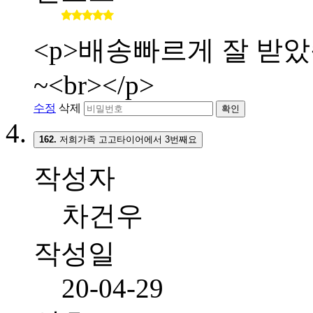
<p>배송빠르게 잘 받
~<br></p>
수정
삭제
확인
162.
저희가족 고고타이어에서 3번째요
작성자
차건우
작성일
20-04-29