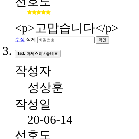
선호도
<p>고맙습니다</p>
수정
삭제
확인
163.
마제스티9 좋네요
작성자
성상훈
작성일
20-06-14
선호도