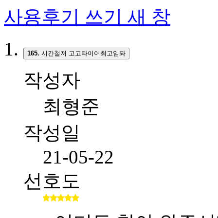
사용후기 쓰기
새 창
165.
시간철저 고고타이어최고임돠
작성자
최형준
작성일
21-05-22
선호도