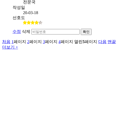
전문국
작성일
20-03-18
선호도
수정
삭제
확인
처음
1
페이지
2
페이지
3
페이지
4
페이지
열린
5
페이지
다음
맨끝
더보기 +