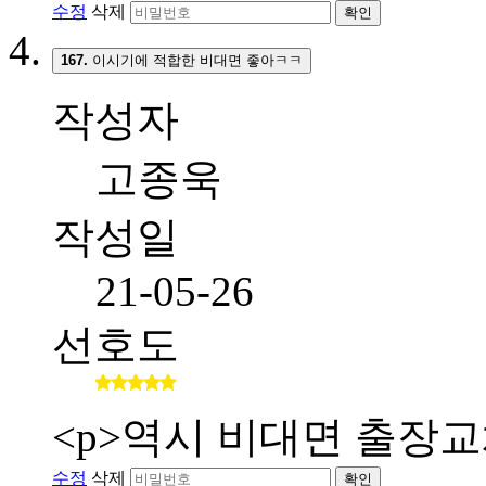
수정
삭제
확인
167.
이시기에 적합한 비대면 좋아ㅋㅋ
작성자
고종욱
작성일
21-05-26
선호도
<p>역시 비대면 출장교
수정
삭제
확인