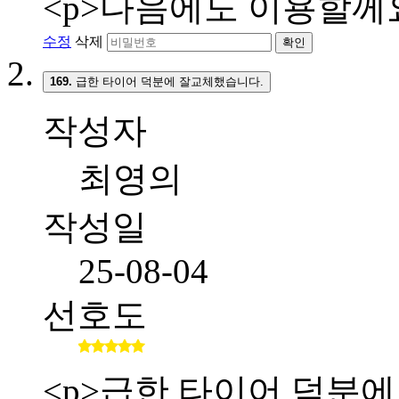
<p>다음에도 이용할께요
수정
삭제
확인
169.
급한 타이어 덕분에 잘교체했습니다.
작성자
최영의
작성일
25-08-04
선호도
<p>급한 타이어 덕분에