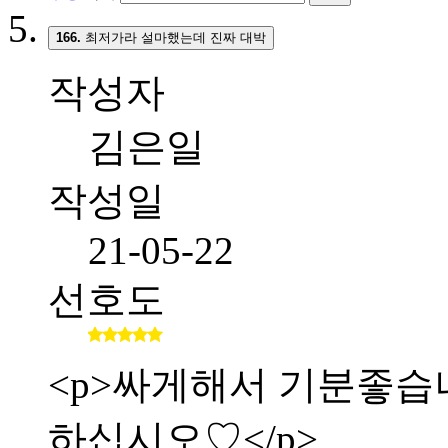
166.
최저가라 설마했는데 진짜 대박
작성자
김은일
작성일
21-05-22
선호도
<p>싸게해서 기분좋습니다.
하십시오♡</p>