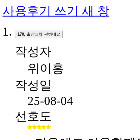
사용후기 쓰기
새 창
170.
출장교체 편하네요
작성자
위이홍
작성일
25-08-04
선호도