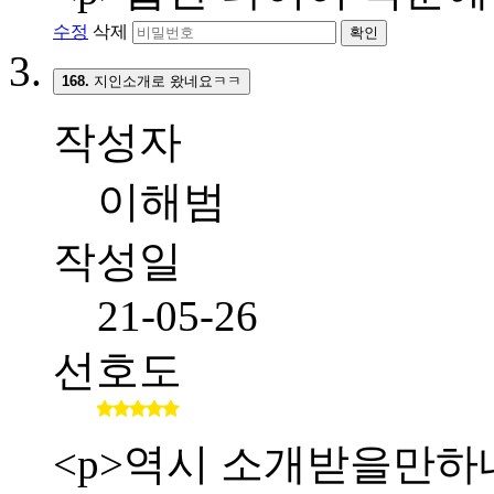
수정
삭제
확인
168.
지인소개로 왔네요ㅋㅋ
작성자
이해범
작성일
21-05-26
선호도
<p>역시 소개받을만하네