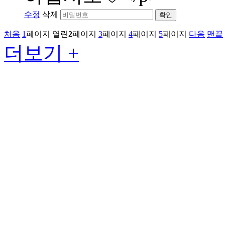
수정
삭제
확인
처음
1
페이지
열린
2
페이지
3
페이지
4
페이지
5
페이지
다음
맨끝
더보기 +