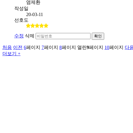
염제환
작성일
20-03-11
선호도
수정
삭제
확인
처음
이전
6
페이지
7
페이지
8
페이지
열린
9
페이지
10
페이지
다
더보기 +