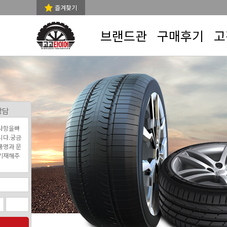
즐겨찾기
브랜드관
구매후기
고
상담