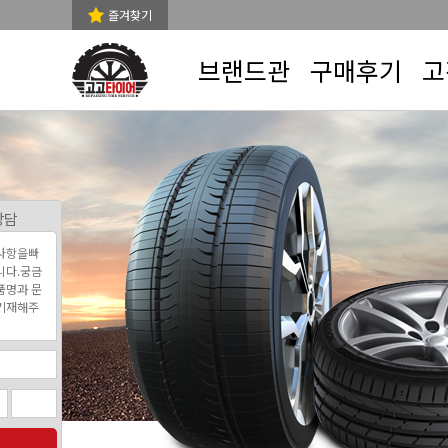
즐겨찾기
브랜드관
구매후기
고
상담