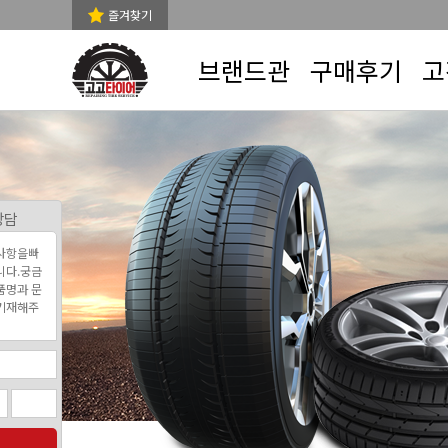
즐겨찾기
브랜드관
구매후기
고
상담