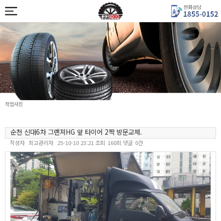
작업사진
순천 신대6차 그랜져HG 앞 타이어 2짝 방문교체.
작성자
최고관리자
25-10-10 23:21
조회
160회
댓글
0건
본문