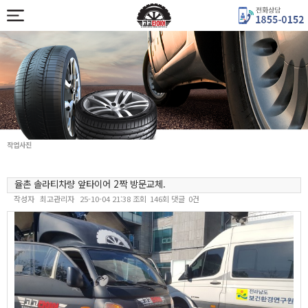
작업사진
율촌 솔라티차량 앞타이어 2짝 방문교체.
작성자
최고관리자
25-10-04 21:38
조회
146회
댓글
0건
본문